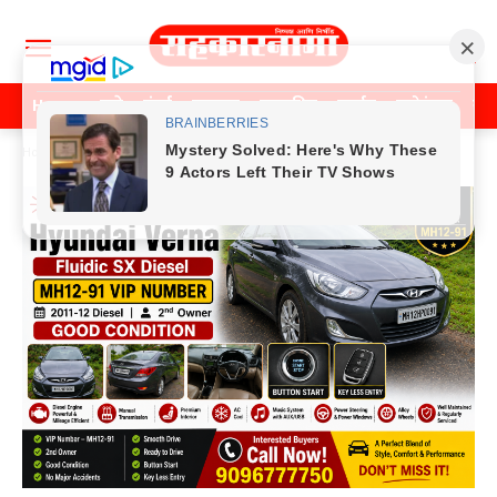
Home
पुणे
मुंबई
महाराष्ट्र
राजकीय
क्राईम
मनोरंजन
खे
Home
राजकीय