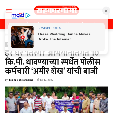
Home
पुणे
मुंबई
महाराष्ट्र
राजकीय
क्राईम
मनोरंजन
खे
Home
Previos News
Previos News
हर घर ‘तिरंगा’ अभियानांतर्गत 10
कि.मी. धावण्याच्या स्पर्धेत पोलीस
कर्मचारी ‘अमीर शेख’ यांची बाजी
By
Team Sahkarnama
-
ऑगस्ट 12, 2022