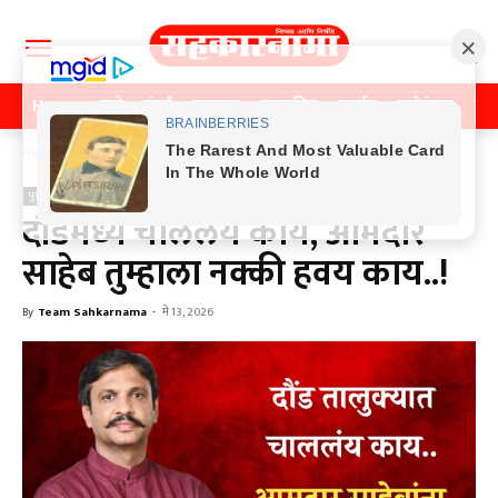
Home
पुणे
मुंबई
महाराष्ट्र
राजकीय
क्राईम
मनोरंजन
खे
Home
पुणे
पुणे
दौंडमध्ये चाललंय काय, आमदार
साहेब तुम्हाला नक्की हवय काय..!
By
Team Sahkarnama
-
मे 13, 2026