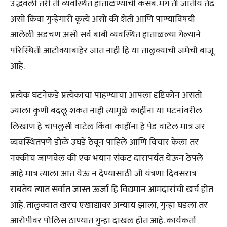
उद्भवली तरी ती व्यवस्थित हाताळण्याची कसब. मग ती जातीय तेढ
असो किंवा गुन्हेगारी कृत्ये असो की शेती आणि पाण्याविषयी
आलेली अडचण असो सर्व बाबी व्यवस्थित हाताळल्या गेल्याने
परिस्थिती आटोक्याबाहेर जात नाही हि या तालुक्याची जमेची बाजू
आहे.
प्रत्येक घटनेकडे प्रत्येकाचा पाहण्याचा आपला दृष्टिकोन असतो
ज्याला कुणी बदलू शकत नाही त्यामुळे काहींना या घटनांवरील
लिखाण हे चापलुसी वाटेल किंवा काहींना हे पेड वाटेल मात्र जर
व्यवस्थितपणे डोळे उघडे ठेवून पाहिले आणि विचार केला तर
नक्कीच जाणवेल की एक भयान संकट दारापर्यंत येऊन ठेपले
आहे मात्र त्याला आत येऊ न देण्यासाठी जी यंत्रणा दिवसरात्र
राबतेय त्यात सर्वात जास्त ऊर्जा हि विद्यमान आमदारांची खर्च होत
आहे. तालुक्यात खरंच एखाद्यावर अन्याय झाला, गुन्हा घडला तर
आरोपीवर पोलिस ठाण्यात गुन्हा दाखल होत आहे. कार्यकर्ता