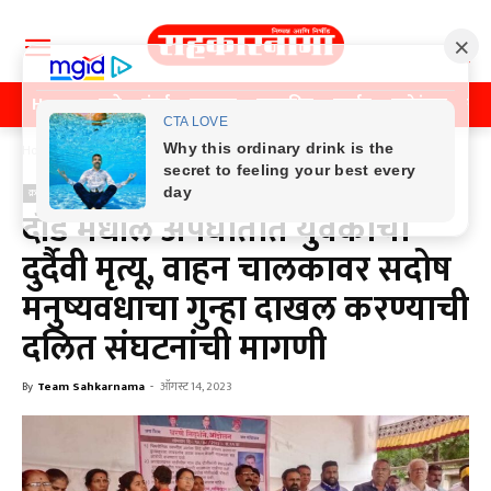
Home
पुणे
मुंबई
महाराष्ट्र
राजकीय
क्राईम
मनोरंजन
खे
Home
क्राईम
क्राईम
दौंड मधील अपघातात युवकाचा
दुर्दैवी मृत्यू, वाहन चालकावर सदोष
मनुष्यवधाचा गुन्हा दाखल करण्याची
दलित संघटनांची मागणी
By
Team Sahkarnama
-
ऑगस्ट 14, 2023