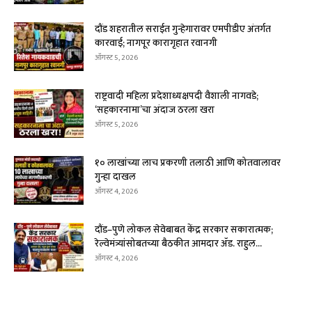
दौंड शहरातील सराईत गुन्हेगारावर एमपीडीए अंतर्गत
कारवाई; नागपूर कारागृहात रवानगी
ऑगस्ट 5, 2026
राष्ट्रवादी महिला प्रदेशाध्यक्षपदी वैशाली नागवडे;
‘सहकारनामा’चा अंदाज ठरला खरा
ऑगस्ट 5, 2026
१० लाखांच्या लाच प्रकरणी तलाठी आणि कोतवालावर
गुन्हा दाखल
ऑगस्ट 4, 2026
दौंड–पुणे लोकल सेवेबाबत केंद्र सरकार सकारात्मक;
रेल्वेमंत्र्यांसोबतच्या बैठकीत आमदार ॲड. राहुल...
ऑगस्ट 4, 2026