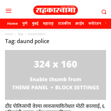
Home
पुणे
मुंबई
महाराष्ट्र
राजकीय
क्राईम
मनोरंजन
खे
Home
Tags
Daund police
Tag: daund police
दौंड पोलिसांची वेश्या व्यवसायाविरोधात मोठी कारवाई, ६