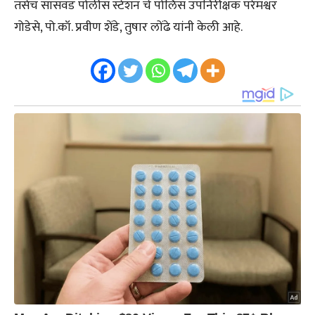
तसेच सासवड पोलीस स्टेशन चे पोलिस उपनिरीक्षक परेमश्वर
गोडेसे, पो.कॉ. प्रवीण शेंडे, तुषार लोंढे यांनी केली आहे.