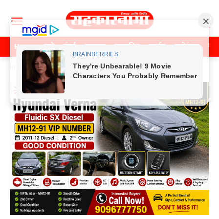
Home
पुणे
मुंबई
महाराष्ट्र
राजकीय
क्राईम
मनोरंजन
खे
Home
क्राईम