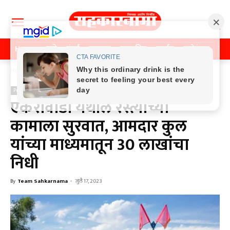
Home
पुणे
मुंबई
महाराष्ट्र
राजकीय
क्राईम
मनोरंजन
खे
Home
Previos News
Previos News
एकेरीवाडी येथील रस्त्यांच्या
कामाला सुरवात, आमदार कुल
यांच्या माध्यमातून 30 लाखांचा
निधी
By
Team Sahkarnama
-
जुलै 17, 2023