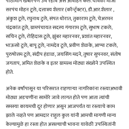
पाठीमागे खंबीरपणे उभे रहावे असे आवाहन केले. यावेळी माजी
सरपंच मोहन टूले, दत्तात्रय शेलार (कॉन्ट्रॅक्टर), डी.आर.शेलार ,
अंकुश टूले, रघुनाथ टुले, संपत थोरात, तुकाराम टूले, चेअरमन
चंद्रकांत टूले, ग्रामपंचायत सदस्य गंगाराम टूले, सुभाष टकले,
सचिन टूले, रोहिदास टूले, झुंबर महारनवर, प्रशांत महारनवर,
भाऊसो टूले, बापू टूले, नामदेव टूले, प्रवीण शेळके, आप्पा टकले,
पुरुषोत्तम टूले, संदीप हंडाळ, जयसिंग मदने, तुषार सुपनवर, संतोष
जगताप, अमित शेळके व इतर ग्रामस्थ मोठ्या संख्येने उपस्थित
होते.
अनेक वर्षांपासून या परिसरात राहणाऱ्या नागरिकांना रस्त्याअभावी
मोठ्या अडचणींना सामोरे जावे लागत होते पण आता त्यांची
समस्या कायमची दूर होणार असून आजपर्यंत या रस्त्याचे काम
झाले नव्हते पण आमदार राहुल कुल यांनी आमची मागणी मान्य
केल्यामुळे हा रस्ता होत असल्याची भावना यावेळी उपस्थितांनी