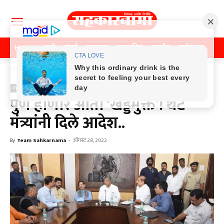
Home
पुणे
मुंबई
महाराष्ट्र
राजकीय
क्राईम
मनोरंजन
खे
Home
Previos News
Previos News
पुणे होणार आता ‘खड्डेमुक्त’! थेट
मंत्र्यांनी दिले आदेश..
By
Team Sahkarnama
-
ऑगस्ट 28, 2022