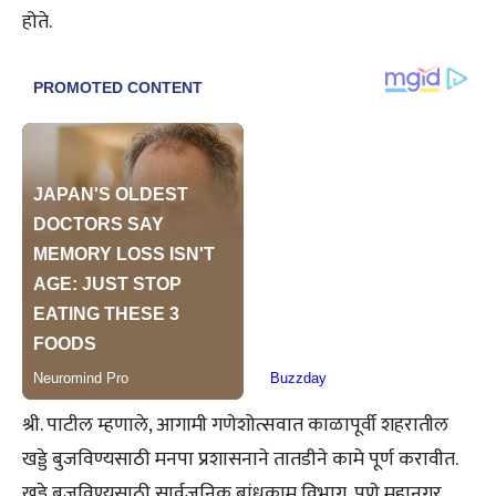
होते.
श्री. पाटील म्हणाले, आगामी गणेशोत्सवात काळापूर्वी शहरातील
खड्डे बुजविण्यसाठी मनपा प्रशासनाने तातडीने कामे पूर्ण करावीत.
खड्डे बुजविण्यसाठी सार्वजनिक बांधकाम विभाग, पुणे महानगर