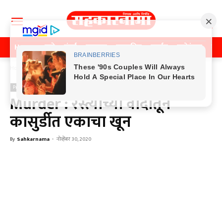
Home
पुणे
मुंबई
महाराष्ट्र
राजकीय
क्राईम
मनोरंजन
खे
Home
Previos News
Previos News
Murder : रस्त्याच्या वादातून
कासुर्डीत एकाचा खून
By
Sahkarnama
-
नोव्हेंबर 30, 2020