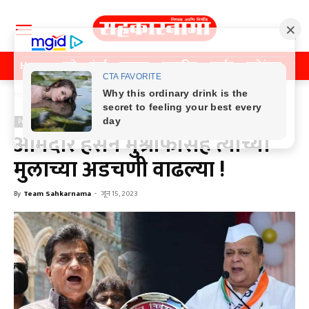
Home
पुणे
मुंबई
महाराष्ट्र
राजकीय
क्राईम
मनोरंजन
खे
Home
Previos News
Previos News
आमदार हसन मुश्रीफांसह त्यांच्या
मुलाच्या अडचणी वाढल्या !
By
Team Sahkarnama
-
जून 15, 2023