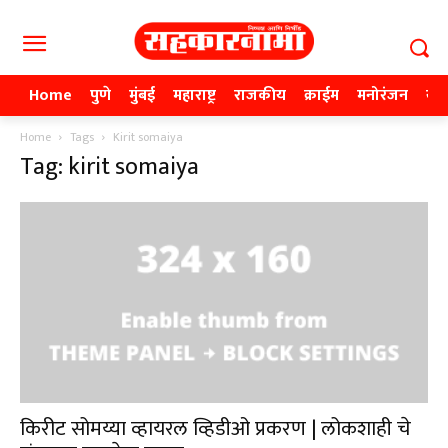
Home
पुणे
मुंबई
महाराष्ट्र
राजकीय
क्राईम
मनोरंजन
खे
Home
Tags
Kirit somaiya
Tag: kirit somaiya
किरीट सोमय्या व्हायरल व्हिडीओ प्रकरण | लोकशाही चे