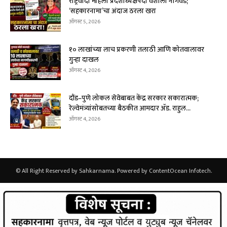
राष्ट्रवादी महिला प्रदेशाध्यक्षपदी वैशाली नागवडे;
‘सहकारनामा’चा अंदाज ठरला खरा
ऑगस्ट 5, 2026
१० लाखांच्या लाच प्रकरणी तलाठी आणि कोतवालावर
गुन्हा दाखल
ऑगस्ट 4, 2026
दौंड–पुणे लोकल सेवेबाबत केंद्र सरकार सकारात्मक;
रेल्वेमंत्र्यांसोबतच्या बैठकीत आमदार ॲड. राहुल...
ऑगस्ट 4, 2026
© All Right Reserved by Sahkarnama. Powered by ContentOcean Infotech.