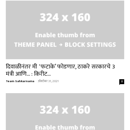
दिवाळीनंतर मी ‛फटाके’ फोडणार, ठाकरे सरकारचे 3
मंत्री आणि… : किरीट...
Team Sahkarnama
-
ऑक्टोबर 31, 2021
0