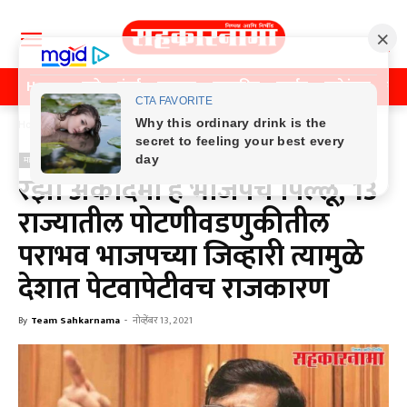
Home
पुणे
मुंबई
महाराष्ट्र
राजकीय
क्राईम
मनोरंजन
खे
Home
महाराष्ट्र
महाराष्ट्र
रझा अकादमी हे भाजपचं पिल्लू, 13
राज्यातील पोटणीवडणुकीतील
पराभव भाजपच्या जिव्हारी त्यामुळे
देशात पेटवापेटीवच राजकारण
By
Team Sahkarnama
-
नोव्हेंबर 13, 2021