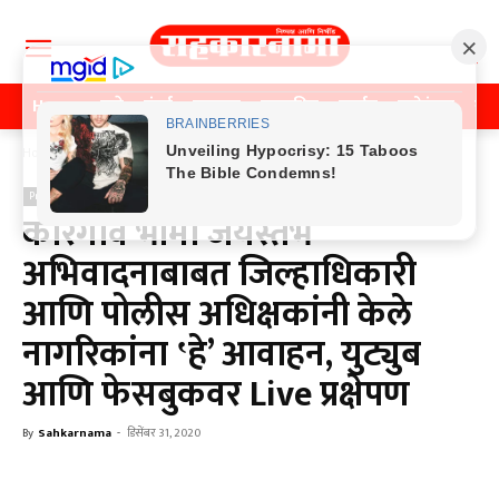
Home
पुणे
मुंबई
महाराष्ट्र
राजकीय
क्राईम
मनोरंजन
खे
Home
Previos News
Previos News
कोरेगाव भीमा जयस्तंभ
अभिवादनाबाबत जिल्हाधिकारी
आणि पोलीस अधिक्षकांनी केले
नागरिकांना ‛हे’ आवाहन, युट्युब
आणि फेसबुकवर Live प्रक्षेपण
By
Sahkarnama
-
डिसेंबर 31, 2020