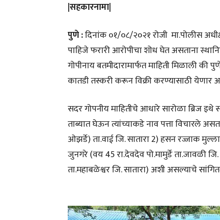
|सहकारनामा|
पुणे :
दिनांक ०१/०८/२०२१ रोजी मा.पोलीस अधीक्ष
पाहिजे फरारी आरोपीचा शोध घेत असताना स्थानिक ग
गोपीनाय बतमीदारामार्फत माहिती मिळाली की पुणे
कातडी तस्करी करून विक्री करण्यासाठी येणार आ
सदर गोपनीय माहितीचे आधारे सारोळा ब्रिज इथे 
ताब्यात घेऊन त्यांच्याकडे नाव पत्ता विचारले असता 
ओझर्डे) ता.वाई जि. सातारा 2) हसन रज्जाक मुल्ला
जुनगरे (वय 45 रा.देवदेव पो.मामुर्डे ता.जावळी 
ता.महाबळेश्वर जि. सातारा) अशी असल्याचे सांगित