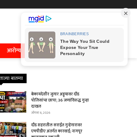
आरोग्य
ताज्या बातम्या
बेकायदेशीर जुगार अड्ड्यावर दौंड
पोलिसांचा छापा; 36 जणांविरुद्ध गुन्हा
दाखल
ऑगस्ट 6, 2026
दौंड शहरातील सराईत गुन्हेगारावर
एमपीडीए अंतर्गत कारवाई; नागपूर