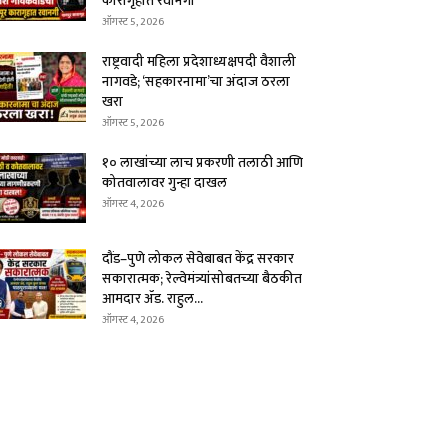
कारागृहात रवानगी
ऑगस्ट 5, 2026
राष्ट्रवादी महिला प्रदेशाध्यक्षपदी वैशाली
नागवडे; ‘सहकारनामा’चा अंदाज ठरला
खरा
ऑगस्ट 5, 2026
१० लाखांच्या लाच प्रकरणी तलाठी आणि
कोतवालावर गुन्हा दाखल
ऑगस्ट 4, 2026
दौंड–पुणे लोकल सेवेबाबत केंद्र सरकार
सकारात्मक; रेल्वेमंत्र्यांसोबतच्या बैठकीत
आमदार ॲड. राहुल...
ऑगस्ट 4, 2026