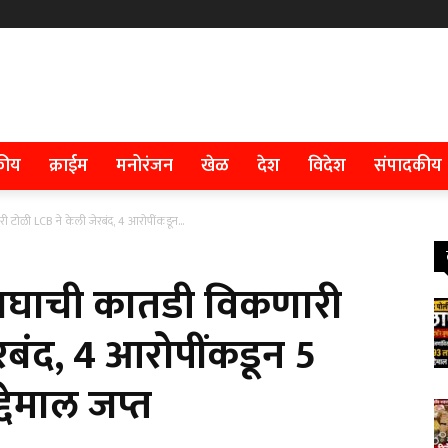
कीय
क्राईम
मनोरंजन
खेळ
देश
विदेश
संपादकीय
 टोळी LCB ने केली जेरबंद, 4 आरोपींकडून...
वाघाची कातडी विकणारी
रबंद, 4 आरोपींकडून 5
देमाल जप्त