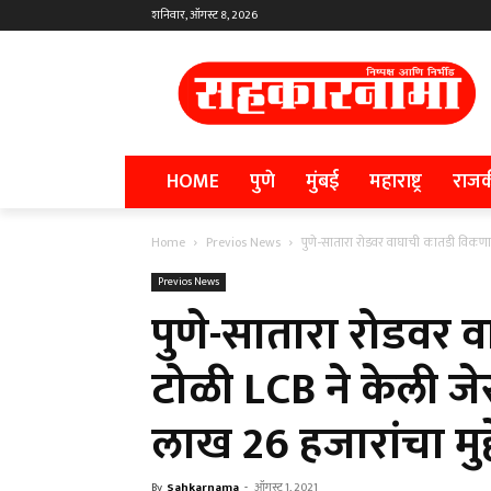
शनिवार, ऑगस्ट 8, 2026
HOME
पुणे
मुंबई
महाराष्ट्र
राज
Home
Previos News
पुणे-सातारा रोडवर वाघाची कातडी विकणारी
Previos News
पुणे-सातारा रोडवर 
टोळी LCB ने केली जे
लाख 26 हजारांचा मुद्
By
Sahkarnama
-
ऑगस्ट 1, 2021