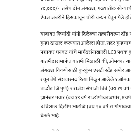
१०,०००/- तसेच दोन अंगठ्या, गळ्यातील सोन्याच
ऐवज जबरीने हिसकावून चोरी करुन घेवुन गेले होत
याबाबत फिर्यादी यांनी दिलेल्या तक्रारीवरून दौंड 
गुन्हा दाखल करण्यात आलेला होता. सदर गुन्हयाच
पद्माकर घनवट यांचे मार्गदर्शनाखाली LCB पथक 
बातमीदारामार्फत बातमी मिळाली की, ओमकार गावडे
अंगठ्या विकणेसाठी कुरकुंभ एसटी स्टँड समोर आ
रचून तेथे संशयास्पद रित्या मिळून आलेले १.ओमकार 
ता.दौंड जि.पुणे) २.राजेश संभाजी बिबे (वय १९ वर्ष
ज्ञानेश्वर पवार (वय १९ वर्षे रा.लोणीकाळभोर, एचप
४.विशाल दिलीप आटोळे (वय २४ वर्षे रा.गोपाळवाडी 
घेतले आहे.