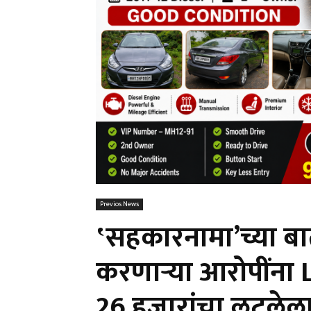
Previos News
‛सहकारनामा’च्या बा
करणाऱ्या आरोपींना L
26 हजारांचा लुटलेला 