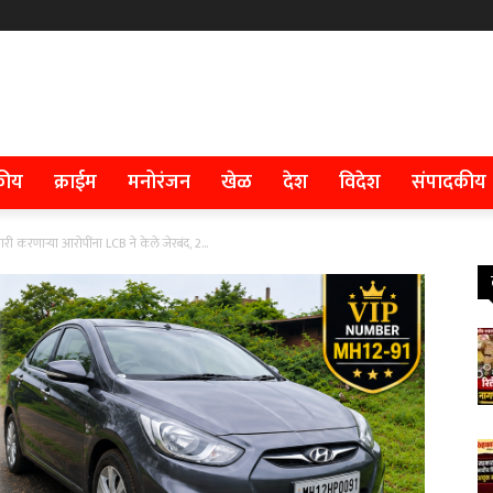
कीय
क्राईम
मनोरंजन
खेळ
देश
विदेश
संपादकीय
ी करणाऱ्या आरोपींना LCB ने केले जेरबंद, 2...