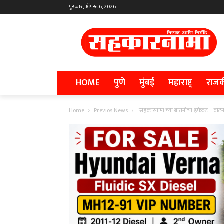
गुरूवार, ऑगस्ट 6, 2026
HOME
पुणे
मुंबई
महाराष्ट्र
राज
Home
Previos News
‛सहकारनामा’च्या बातमीचा इफेक्ट – वाटमार