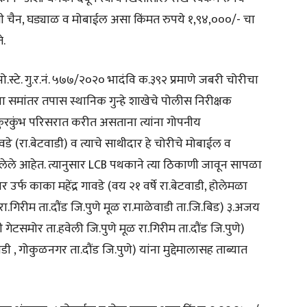
ी चैन, घड्याळ व मोबाईल असा किंमत रुपये १,९४,०००/- चा
े.
पो.स्टे. गु.र.नं. ५७७/२०२० भादंवि क.३९२ प्रमाणे जबरी चोरीचा
ा समांतर तपास स्थानिक गुन्हे शाखेचे पोलीस निरीक्षक
कुरकुंभ परिसरात करीत असताना त्यांना गोपनीय
 (रा.बेटवाडी) व त्याचे साथीदार हे चोरीचे मोबाईल व
लेले आहेत. त्यानुसार LCB पथकाने त्या ठिकाणी जावून सापळा
उर्फ काका महेंद्र गावडे (वय २१ वर्षे रा.बेटवाडी, होलेमळा
े रा.गिरीम ता.दौंड जि.पुणे मूळ रा.माळेवाडी ता.जि.बिड) ३.अजय
ी गेटसमोर ता.हवेली जि.पुणे मूळ रा.गिरीम ता.दौंड जि.पुणे)
, गोकुळनगर ता.दौंड जि.पुणे) यांना मुद्देमालासह ताब्यात