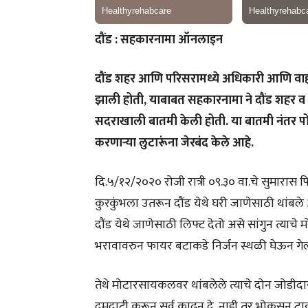
दौंड : सहकारनामा ऑनलाइन
दौंड शहर आणि परिसरामध्ये अधिकारी आणि वाहन
झाली होती, याबाबत सहकारनामा ने दौंड शहर व प
सदराखाली बातमी केली होती. या बातमी नंतर प
करणाऱ्या लुटारूंना जेरबंद केले आहे.
दि.५/१२/२०२० रोजी रात्री ०९.३० वा.चे सुमारास फि
कुरकुंभला उतरून दौंड येथे घरी जाणेसाठी थां
दौंड येथे जाणेसाठी लिफ्ट देतो असे सांगुन त्
भरावावरुन फायर बटाकडे निर्जन स्थळी घेऊन गेल
तेथे मोटारसायकलवर थांबलेले त्याचे दोन जोडीदा
दमदाटी करून सर्व काढुन दे, नाही तर भोकसुन ट