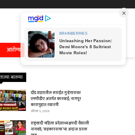
आरोग्य
ताज्या बातम्या
दौंड शहरातील सराईत गुन्हेगारावर
एमपीडीए अंतर्गत कारवाई; नागपूर
कारागृहात रवानगी
ऑगस्ट 5, 2026
राष्ट्रवादी महिला प्रदेशाध्यक्षपदी वैशाली
नागवडे; ‘सहकारनामा’चा अंदाज ठरला