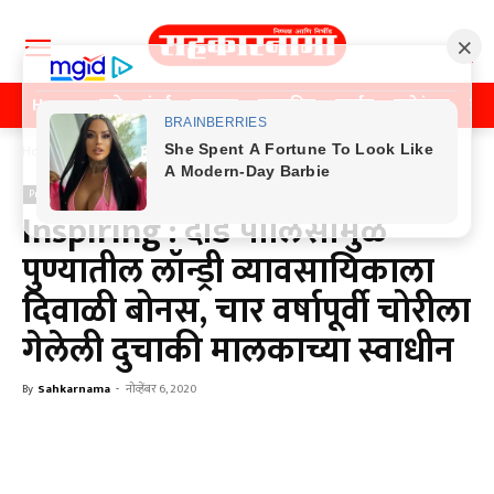
Home
पुणे
मुंबई
महाराष्ट्र
राजकीय
क्राईम
मनोरंजन
खे
Home
Previos News
Previos News
Inspiring : दौंड पोलिसांमुळे
पुण्यातील लॉन्ड्री व्यावसायिकाला
दिवाळी बोनस, चार वर्षापूर्वी चोरीला
गेलेली दुचाकी मालकाच्या स्वाधीन
By
Sahkarnama
-
नोव्हेंबर 6, 2020