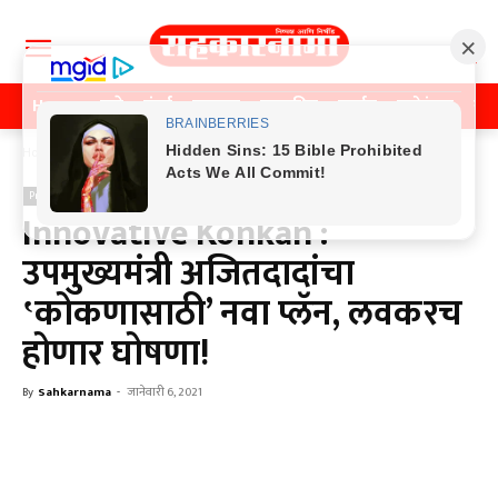
Home
पुणे
मुंबई
महाराष्ट्र
राजकीय
क्राईम
मनोरंजन
खे
Home
Previos News
Previos News
Innovative Konkan :
उपमुख्यमंत्री अजितदादांचा
‛कोकणासाठी’ नवा प्लॅन, लवकरच
होणार घोषणा!
By
Sahkarnama
-
जानेवारी 6, 2021