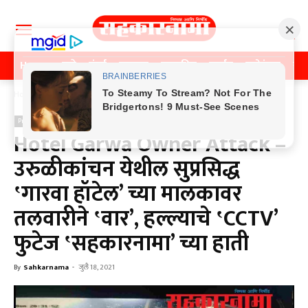
Home
पुणे
मुंबई
महाराष्ट्र
राजकीय
क्राईम
मनोरंजन
खे
Home
Previos News
Previos News
Hotel Garwa Owner Attack –
उरुळीकांचन येथील सुप्रसिद्ध
‛गारवा हॉटेल’ च्या मालकावर
तलवारीने ‛वार’, हल्ल्याचे ‛CCTV’
फुटेज ‛सहकारनामा’ च्या हाती
By
Sahkarnama
-
जुलै 18, 2021