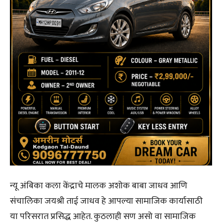
न्यू अंबिका कला केंद्राचे मालक अशोक बाबा जाधव आणि
संचालिका जयश्री ताई जाधव हे आपल्या सामाजिक कार्यासाठी
या परिसरात प्रसिद्ध आहेत. कुठलाही सण असो वा सामाजिक