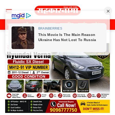
Home
पुणे
मुंबई
महाराष्ट्र
राजकीय
क्राईम
मनोरंजन
खे
Home
Previos News