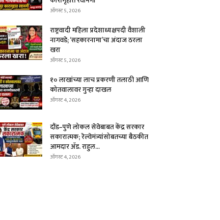
कारागृहात रवानगी
ऑगस्ट 5, 2026
राष्ट्रवादी महिला प्रदेशाध्यक्षपदी वैशाली
नागवडे; ‘सहकारनामा’चा अंदाज ठरला
खरा
ऑगस्ट 5, 2026
१० लाखांच्या लाच प्रकरणी तलाठी आणि
कोतवालावर गुन्हा दाखल
ऑगस्ट 4, 2026
दौंड–पुणे लोकल सेवेबाबत केंद्र सरकार
सकारात्मक; रेल्वेमंत्र्यांसोबतच्या बैठकीत
आमदार ॲड. राहुल...
ऑगस्ट 4, 2026