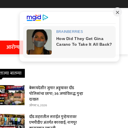
आरोग्य
ताज्या बातम्या
बेकायदेशीर जुगार अड्ड्यावर दौंड
पोलिसांचा छापा; 36 जणांविरुद्ध गुन्हा
दाखल
ऑगस्ट 6, 2026
दौंड शहरातील सराईत गुन्हेगारावर
एमपीडीए अंतर्गत कारवाई; नागपूर