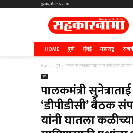
गुरूवार, ऑगस्ट 6, 2026
HOME
पुणे
मुंबई
महाराष्ट्र
राज
Home
पुणे
पालकमंत्री सुनेत्राताई पवार यांच्या उपस्थितीत ‘डीपीडीसी
पुणे
पालकमंत्री सुनेत्राता
‘डीपीडीसी’ बैठक संप
यांनी घातला कळीच्या म