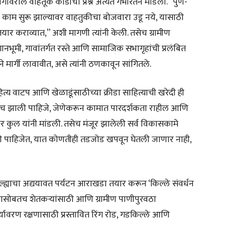
वरील वाहतूक कोंडीचा प्रश्न अत्यंत गंभीरतेने मांडला. “पुणे-
चे काम सुरू झाल्यावर वाहतुकीचा बोजवारा उडू नये, यासाठी
र कराव्यात,” अशी मागणी त्यांनी केली. तसेच ग्रामीण
नभूमी, गावांतर्गत रस्ते आणि सामाजिक सभागृहांची प्रलंबित
 मार्गी लावावीत, असे त्यांनी ठणकावून सांगितले.
ित्य वाटप आणि खेळाडूंसाठीच्या क्रीडा साहित्याची खरेदी ही
तूनच झाली पाहिजे, जेणेकरून कामात पारदर्शकता राहील आणि
र कुल यांनी मांडली. तसेच मंजूर झालेली सर्व विकासकामे
झाली पाहिजेत, यात कोणतीही तडजोड खपवून घेतली जाणार नाही,
ल्ह्याचा अद्ययावत पर्यटन आराखडा तयार करून ‘किल्ले संवर्धन
. यासोबतच शेतकऱ्यांसाठी आणि ग्रामीण पाणीपुरवठा
र्यावरण रक्षणासाठी प्रस्तावित रिंग रोड, गडकिल्ले आणि