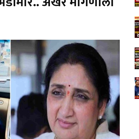
चा भडीमार.. अखेर मागणीला