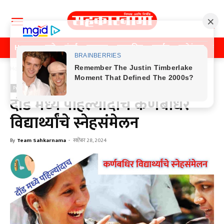
Home
पुणे
मुंबई
महाराष्ट्र
राजकीय
क्राईम
मनोरंजन
खे
Home
Previos News
Previos News
दौंड मध्ये पहिल्यांदाच कर्णबधिर
विद्यार्थ्यांचे स्नेहसंमेलन
By
Team Sahkarnama
-
सप्टेंबर 28, 2024