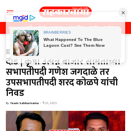
Home
पुणे
मुंबई
महाराष्ट्र
राजकीय
क्राईम
मनोरंजन
खे
Home
राजकीय
राजकीय
दौंड | कृषी उत्पन्न बाजार समितीच्या
सभापतीपदी गणेश जगदाळे तर
उपसभापतीपदी शरद कोळपे यांची
निवड
By
Team Sahkarnama
-
मे 25, 2023