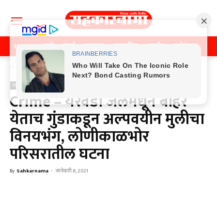
Home
पुणे
मुंबई
महाराष्ट्र
राजकीय
क्राईम
मनोरंजन
खे
Home
Previos News
Previos News
Crime – येरवडा जेलमधून बाहेर
येताच गुंडाकडून अल्पवयीन मुलीचा
विनयभंग, लोणीकाळभोर
परिसरातील घटना
By
Sahkarnama
-
जानेवारी 8, 2021