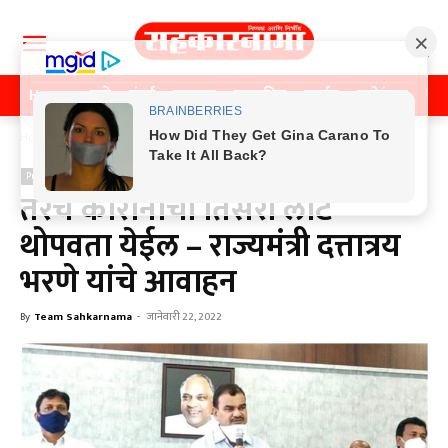
Home
पुणे
मुंबई
महाराष्ट्र
राजकीय
क्राईम
मनोरंजन
खे
Home
Previos News
Previos News
तरच कोरोनाची तिसरी लाट
थोपवता येईल – राज्यमंत्री दत्तात्रय
भरणे यांचे आवाहन
By
Team Sahkarnama
-
जानेवारी 22, 2022