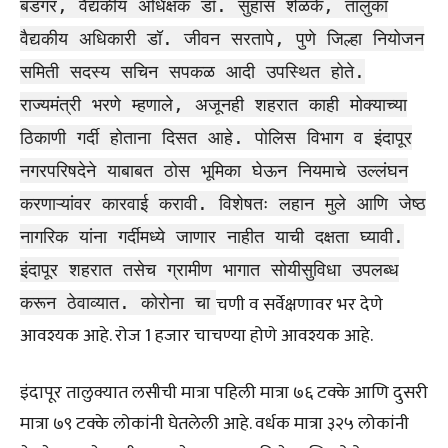
बंडगर, वैद्यकीय अधिक्षक डॉ. सुहास शेळके, तालुका
वैद्यकीय अधिकारी डॉ. जीवन सरतापे, पुणे जिल्हा नियोजन
समिती सदस्य सचिन सपकळ आदी उपस्थित होते.
राज्यमंत्री भरणे म्हणाले, अजूनही शहरात काही मोक्याच्या
ठिकाणी गर्दी होताना दिसत आहे. पोलिस विभाग व इंदापूर
नगरपरिषदेने याबाबत ठोस भूमिका घेऊन नियमाचे उल्लंघन
करणाऱ्यांवर कारवाई करावी. विशेषतः लहान मुले आणि जेष्ठ
नागरिक यांना गर्दीमध्ये जाणार नाहीत याची दक्षता घ्यावी.
इंदापूर शहरात तसेच ग्रामीण भागात सोयीसुविधा उपलब्ध
चणी व सर्वेक्षणावर भर देणे
करून ठेवाव्यात. कोरोना चा
आवश्यक आहे. रोज 1 हजार चाचण्या होणे आवश्यक आहे.
इंदापूर तालुक्यात लसीची मात्रा पहिली मात्रा ७६ टक्के आणि दुसरी
मात्रा ७९ टक्के लोकांनी घेतलेली आहे. वर्धक मात्रा ३२५ लोकांनी