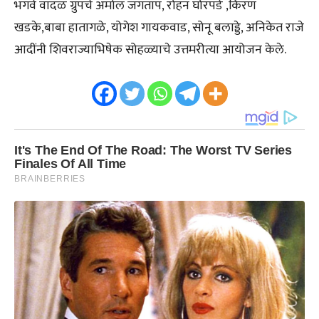
भगवे वादळ ग्रुपचे अमोल जगताप, रोहन घोरपडे ,किरण
खडके,बाबा हातागळे, योगेश गायकवाड, सोनू बलाड्डे, अनिकेत राजे
आदींनी शिवराज्याभिषेक सोहळ्याचे उत्तमरीत्या आयोजन केले.