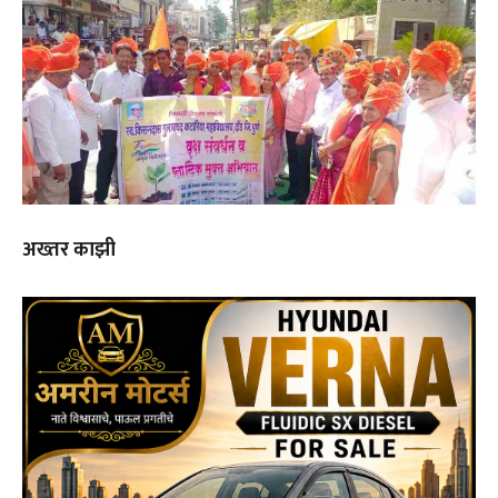
अख्तर काझी