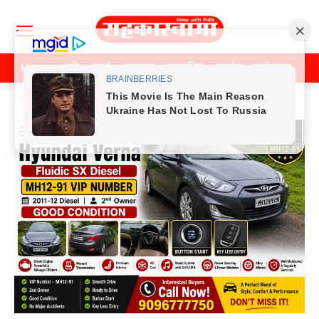
Home
पुणे
मुंबई
महाराष्ट्र
राजकीय
क्राईम
मनोरंजन
खे
Home
Previos News