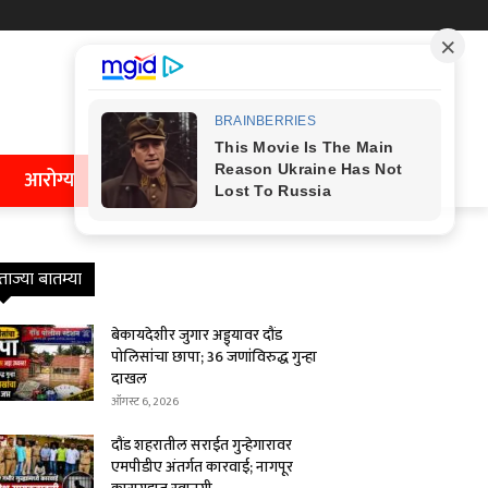
आरोग्य
ताज्या बातम्या
बेकायदेशीर जुगार अड्ड्यावर दौंड
पोलिसांचा छापा; 36 जणांविरुद्ध गुन्हा
दाखल
ऑगस्ट 6, 2026
दौंड शहरातील सराईत गुन्हेगारावर
एमपीडीए अंतर्गत कारवाई; नागपूर