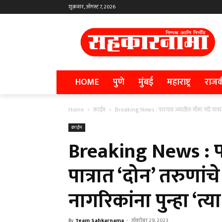
शुक्रवार, ऑगस्ट 7, 2026
HOME
पुणे
मुंबई
महाराष्ट्र
राज
Home
क्राईम
Breaking News : पारगाव जवळील भीमा नदी पात्रात ‘द
क्राईम
Breaking News : 
पात्रात ‘दोन’ तरुणां
नागरिकांना पुन्हा ‘त
By
Team Sahkarnama
-
ऑक्टोबर 29, 2023