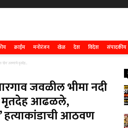
कीय
क्राईम
मनोरंजन
खेळ
देश
विदेश
संपादकीय
ोन’ तरुणांचे मृतदेह...
पारगाव जवळील भीमा नदी
चे मृतदेह आढळले,
्या’ हत्याकांडाची आठवण