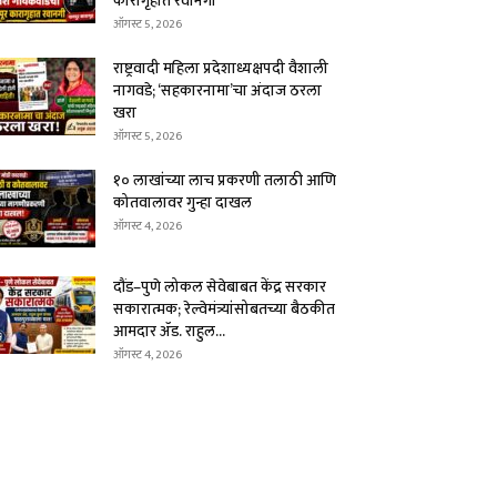
कारागृहात रवानगी
ऑगस्ट 5, 2026
राष्ट्रवादी महिला प्रदेशाध्यक्षपदी वैशाली
नागवडे; ‘सहकारनामा’चा अंदाज ठरला
खरा
ऑगस्ट 5, 2026
१० लाखांच्या लाच प्रकरणी तलाठी आणि
कोतवालावर गुन्हा दाखल
ऑगस्ट 4, 2026
दौंड–पुणे लोकल सेवेबाबत केंद्र सरकार
सकारात्मक; रेल्वेमंत्र्यांसोबतच्या बैठकीत
आमदार ॲड. राहुल...
ऑगस्ट 4, 2026