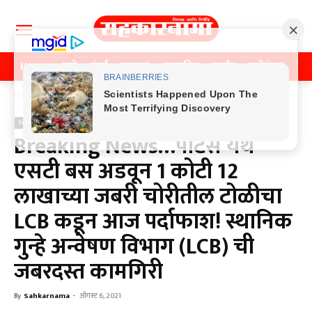
Home
पुणे
मुंबई
महाराष्ट्र
राजकीय
क्राईम
मनोरंजन
खे
Home
Previos News
Previos News
Breaking News…पाटस येथे
एसटी बस अडवून 1 कोटी 12
लाखाच्या जबरी चोरीतील टोळीचा
LCB कडून आज पर्दाफाश! स्थानिक
गुन्हे अन्वेषण विभाग (LCB) ची
जबरदस्त कामगिरी
By
Sahkarnama
-
ऑगस्ट 6, 2021