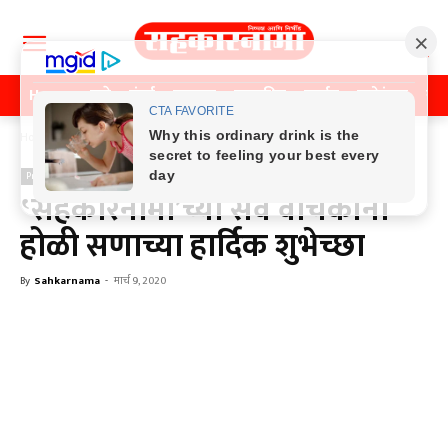
Home
पुणे
मुंबई
महाराष्ट्र
राजकीय
क्राईम
मनोरंजन
खे
Home
Previos News
Previos News
‛सहकारनामा’च्या सर्व वाचकांना
होळी सणाच्या हार्दिक शुभेच्छा
By
Sahkarnama
-
मार्च 9, 2020