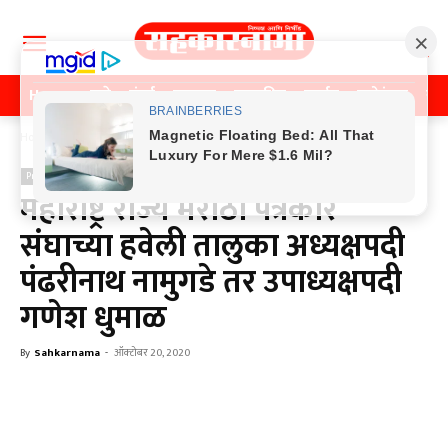
Home
पुणे
मुंबई
महाराष्ट्र
राजकीय
क्राईम
मनोरंजन
खे
Home
Previos News
Previos News
महाराष्ट्र राज्य मराठी पत्रकार
संघाच्या हवेली तालुका अध्यक्षपदी
पंढरीनाथ नामुगडे तर उपाध्यक्षपदी
गणेश धुमाळ
By
Sahkarnama
-
ऑक्टोबर 20, 2020