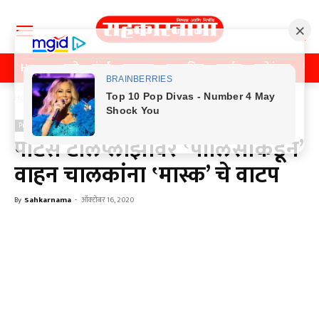
Home
पुणे
मुंबई
महाराष्ट्र
राजकीय
क्राईम
मनोरंजन
खे
Home
Previos News
Previos News
पाटस टोलप्लाझावर ‛पोलिसांकडून’
वाहन चालकांना ‛मास्क’ चे वाटप
By
Sahkarnama
-
ऑक्टोबर 16, 2020