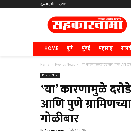
शुक्रवार, ऑगस्ट 7, 2026
HOME
पुणे
मुंबई
महाराष्ट्र
राज
Home
Previos News
‛या’ कारणामुळे दरोडेखोरांनी केला API लां
Previos News
‛या’ कारणामुळे दरोडे
आणि पुणे ग्रामिणच्य
गोळीबार
By
Sahkarnama
-
नोव्हेंबर 29, 2020