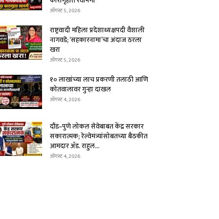
कारागृहात रवानगी
ऑगस्ट 5, 2026
राष्ट्रवादी महिला प्रदेशाध्यक्षपदी वैशाली
नागवडे; ‘सहकारनामा’चा अंदाज ठरला
खरा
ऑगस्ट 5, 2026
१० लाखांच्या लाच प्रकरणी तलाठी आणि
कोतवालावर गुन्हा दाखल
ऑगस्ट 4, 2026
दौंड–पुणे लोकल सेवेबाबत केंद्र सरकार
सकारात्मक; रेल्वेमंत्र्यांसोबतच्या बैठकीत
आमदार ॲड. राहुल...
ऑगस्ट 4, 2026