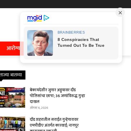
आरोग्य
ताज्या बातम्या
बेकायदेशीर जुगार अड्ड्यावर दौंड
पोलिसांचा छापा; 36 जणांविरुद्ध गुन्हा
दाखल
ऑगस्ट 6, 2026
दौंड शहरातील सराईत गुन्हेगारावर
एमपीडीए अंतर्गत कारवाई; नागपूर