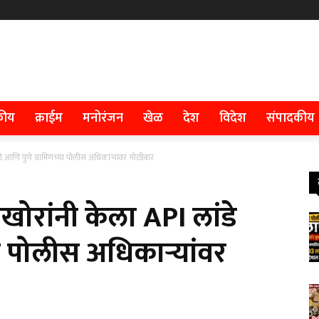
कीय
क्राईम
मनोरंजन
खेळ
देश
विदेश
संपादकीय
डे आणि पुणे ग्रामिणच्या पोलीस अधिकाऱ्यांवर गोळीबार
खोरांनी केला API लांडे
ा पोलीस अधिकाऱ्यांवर