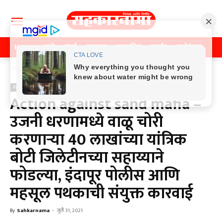
Home
पुणे
मुंबई
महाराष्ट्र
राजकीय
क्राईम
मनोरंजन
खे
Home
Previos News
Previos News
Action against sand mafia –
उजनी धरणामध्ये वाळू चोरी
करणाऱ्या 40 लाखांच्या यांत्रिक
बोटी जिलेटीनच्या सहाय्याने
फोडल्या, इंदापूर पोलीस आणि
महसूल पथकाची संयुक्त कारवाई
By
Sahkarnama
-
जुलै 31, 2021