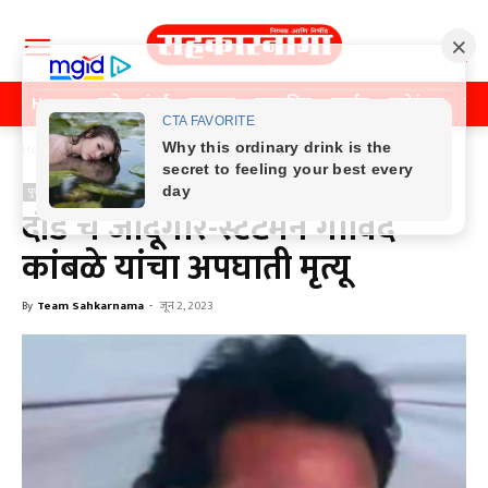
Home
पुणे
मुंबई
महाराष्ट्र
राजकीय
क्राईम
मनोरंजन
खे
Home
पुणे
पुणे
दौंड चे जादूगार-स्टंटमॅन गोविंद
कांबळे यांचा अपघाती मृत्यू
By
Team Sahkarnama
-
जून 2, 2023