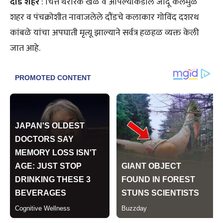
दौंड
शहर
: चित्त थरारक खेळ व आपल्याकडील जादू कलेमुळे
शहर व पंचक्रोशीत नावाजलेले दौंडचे कलाकार गोविंद दशरथ
कांबळे यांचा अपघाती मृत्यू झाल्याने सर्वत्र हळहळ व्यक्त केली
जात आहे.