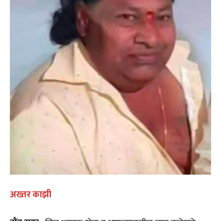
अख्तर काझी