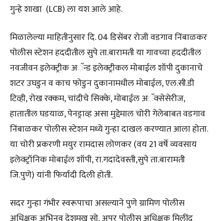
गुन्हे शाखा (LCB) ला यश आले आहे.
मिळालेल्या माहितीनुसार दि. 04 डिसेंबर रोजी वडगाव निंबाळकर
पोलीस स्टेशन हददीतील सुपे ता.बारामती या गावच्या हददीतील
नवजीवन इलेक्ट्रीक अॅन्ड इलेक्ट्रीकल मोबाईल शॉपी दुकानाचे
शटर उघडुन व काच फोडुन दुकानामधील मोबाईल, एल.सी.डी
टिव्ही, रोख रक्कम, चांदीचे सिक्के, मोबाईल अॅक्सेसेरीज,
हातातील घडयाळ, पेनड्राव्ह असा मुद्देमाल चोरी गेलेबाबत वडगाव
निंबाळकर पोलीस स्टेशन मध्ये गुन्हा दाखल करण्यात आला होता.
या चोरी प्रकरणी मयुर रामदास लोणकर (वय 21 वर्षे व्यवसाय
इलेक्ट्रॉनिक मोबाईल शॉपी, रा.गदादेवस्ती,सुपे ता.बारामती
जि.पुणे) यांनी फिर्यादी दिली होती.
सदर गुन्हा गंभीर स्वरूपाचा असल्याने पुणे ग्रामिण पोलीस
अधिक्षक अभिनव देशमुख सो, अपर पोलीस अधिक्षक मिलींद