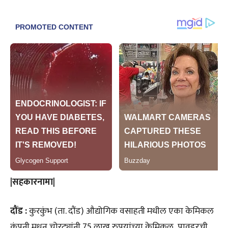
|सहकारनामा|
दौंड :
कुरकुंभ (ता. दौंड) औद्योगिक वसाहती मधील एका केमिकल
कंपनी मधून चोरट्यांनी 75 लाख रुपयांच्या केमिकल पावडरची