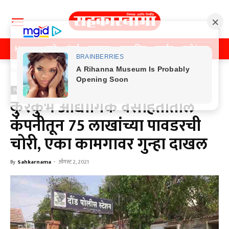
Home
पुणे
मुंबई
महाराष्ट्र
राजकीय
क्राईम
मनोरंजन
खे
Home
Previos News
Previos News
कुरकुंभ औद्योगिक वसाहतीतील
कंपनीतून 75 लाखांच्या पावडरची
चोरी, एका कामगावर गुन्हा दाखल
By
Sahkarnama
-
ऑगस्ट 2, 2021