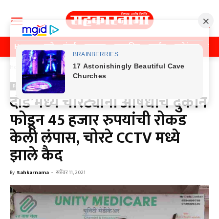
Home
पुणे
मुंबई
महाराष्ट्र
राजकीय
क्राईम
मनोरंजन
खे
Home
Previos News
Previos News
दौंड’मध्ये चोरट्यांनी औषधाचे दुकान
फोडून 45 हजार रुपयांची रोकड
केली लंपास, चोरटे CCTV मध्ये
झाले कैद
By
Sahkarnama
-
सप्टेंबर 11, 2021