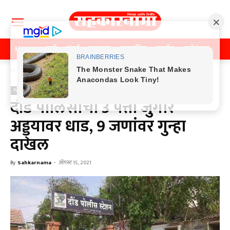
Home
पुणे
मुंबई
महाराष्ट्र
राजकीय
क्राईम
मनोरंजन
खे
Home
Previos News
Previos News
दौंड पोलिसांची 3 पत्ती जुगार
अड्ड्यावर धाड, 9 जणांवर गुन्हा
दाखल
By
Sahkarnama
-
ऑगस्ट 15, 2021