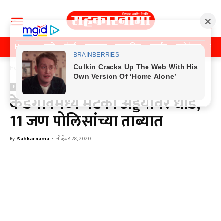
Home
पुणे
मुंबई
महाराष्ट्र
राजकीय
क्राईम
मनोरंजन
खे
Home
Previos News
Previos News
केडगावमध्ये मटका अड्डयावर धाड,
11 जण पोलिसांच्या ताब्यात
By
Sahkarnama
-
नोव्हेंबर 28, 2020