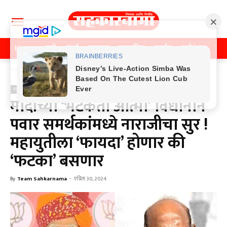
Home
पुणे
मुंबई
महाराष्ट्र
राजकीय
क्राईम
मनोरंजन
खे
Home
राजकीय
राजकीय
मोदींच्या ‘भटकती आत्मा’ विधानाने
पवार समर्थकांमध्ये नाराजीचा सुर !
महायुतीला ‘फायदा’ होणार की
‘फटका’ बसणार
By
Team Sahkarnama
-
एप्रिल 30, 2024