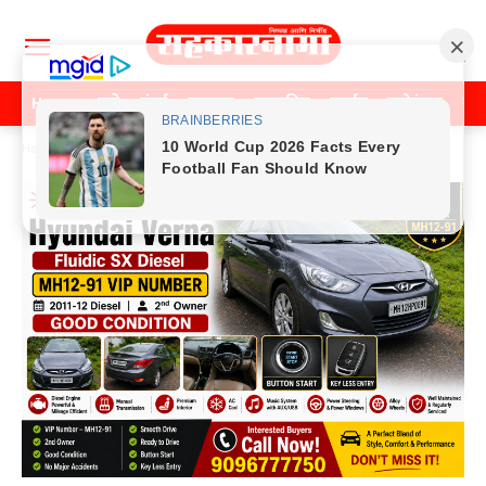
Home
पुणे
मुंबई
महाराष्ट्र
राजकीय
क्राईम
मनोरंजन
खे
Home
क्राईम