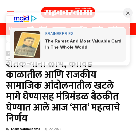
Home
पुणे
मुंबई
महाराष्ट्र
राजकीय
क्राईम
मनोरंजन
खे
Home
महाराष्ट्र
महाराष्ट्र
शेतकऱ्यांना लाभ, कोविड
काळातील आणि राजकीय
सामाजिक आंदोलनातील खटले
मागे घेण्यासह मंत्रिमंडळ बैठकीत
घेण्यात आले आज ‘सात’ महत्वाचे
निर्णय
By
Team Sahkarnama
-
जून 22, 2022