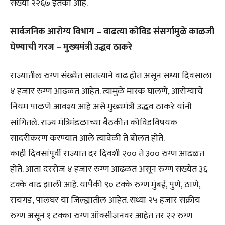
संख्या २२६७ इतकी आहे.
सार्वजनिक आरोग्य विभाग – वाढत्या कोविड संसर्गामुळे काळजी
घेण्याची गरज – मुख्यमंत्री उद्धव ठाकरे
राज्यातील रुग्ण संख्येत सातत्याने वाढ होत असून सध्या दिवसाला
४ हजार रुग्ण आढळत आहेत. त्यामुळे मास्क घालणे, आरोग्याचे
नियम पाळणे आवश्य आहे असे मुख्यमंत्री उद्धव ठाकरे यांनी
सांगितले. राज्य मंत्रिमंडळाच्या बैठकीत कोविडविषयक
सादरीकरण करण्यात आले त्यावेळी ते बोलत होते.
काही दिवसांपूर्वी राज्यात दर दिवशी २०० ते ३०० रुग्ण आढळत
होते. आता दररोज ४ हजार रुग्ण आढळत असून रुग्ण संख्येत ३६
टक्के वाढ झाली आहे. यापैकी ९० टक्के रुग्ण मुंबई, पुणे, ठाणे,
रायगड, पालघर या जिल्ह्यातील आहेत. सध्या २५ हजार सक्रीय
रुग्ण असून १ टक्का रुग्ण ऑक्सीजनवर आहेत तर २२ रुग्ण