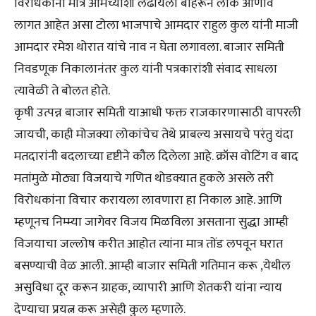
विरोधकांना मात्र आमच्याशी लढायला बाहेरून लोक आणावे
लागत आहेत असा टोला भाजपाचे आमदार राहुल कुल यांनी माजी
आमदार रमेश थोरात यांचे नाव न घेता लगावला. बाजार समिती
निवडणूक निकालानंतर कुल यांनी पत्रकारांशी संवाद साधला
त्यावेळी ते बोलत होते.
कृषी उत्पन्न बाजार समिती याआधी फक्त राजकारणासाठी वापरली
जायची, काही मोजक्या लोकांचेच तेथे प्राबल्य असायचे परंतु यंदा
मतदारांनी बदलाच्या दृष्टीने कौल दिलेला आहे. क्रॉस वोटिंग व बाद
मतांमुळे मोठ्या विजयाचे गणित थोडक्यात हुकले असले तरी
विरोधकांना विचार करायला लावणारा हा निकाल आहे. आणि
म्हणूनच निम्म्या जागेवर विजय मिळविला असताना सुद्धा आम्ही
विजयाचा जल्लोष करीत आहोत त्यांना मात्र तोंड लपवून घरात
बसण्याची वेळ आली. आम्ही बाजार समिती गतिमान करू ,येथील
असुविधा दूर करून ग्राहक, व्यापारी आणि शेतकरी यांना न्याय
देण्याचा प्रयत्न करू असेही कुल म्हणाले.