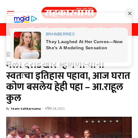
Home
पुणे
मुंबई
महाराष्ट्र
राजकीय
क्राईम
मनोरंजन
खे
Home
राजकीय
राजकीय
मला दरोडेखोर म्हणणाऱ्यांनी
स्वतःचा इतिहास पहावा, आज घरात
कोण बसलेय हेही पहा – आ.राहूल
कुल
By
Team Sahkarnama
-
एप्रिल 29, 2023