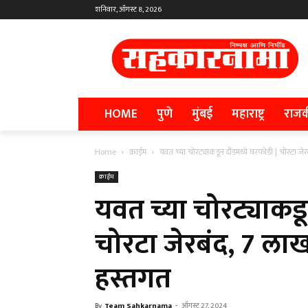
शनिवार, ऑगस्ट 8, 2026
HOME
पुणे
मुंबई
महाराष्ट्र
राज
Home
क्राईम
यवत च्या चोरट्याकडून दौंडमध्ये घरफोडी | चोरटा जेरब
क्राईम
यवत च्या चोरट्याकडू
चोरटा जेरबंद, 7 लाख
हस्तगत
By
Team Sahkarnama
-
ऑगस्ट 27, 2024