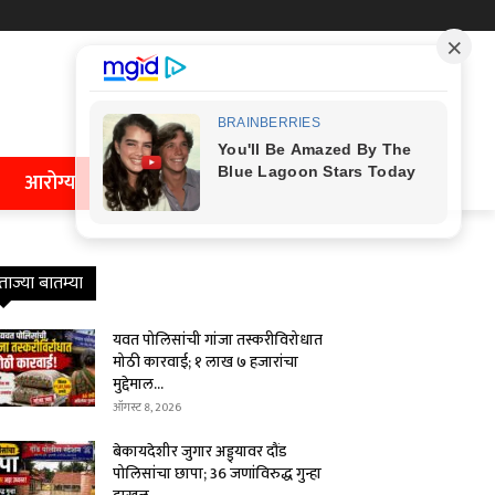
आरोग्य
ताज्या बातम्या
यवत पोलिसांची गांजा तस्करीविरोधात
मोठी कारवाई; १ लाख ७ हजारांचा
मुद्देमाल...
ऑगस्ट 8, 2026
बेकायदेशीर जुगार अड्ड्यावर दौंड
पोलिसांचा छापा; 36 जणांविरुद्ध गुन्हा