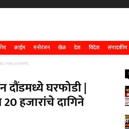
कीय
क्राईम
मनोरंजन
खेळ
देश
विदेश
संपादकीय
ंद, 7 लाख 20 हजारांचे...
न दौंडमध्ये घरफोडी |
 20 हजारांचे दागिने