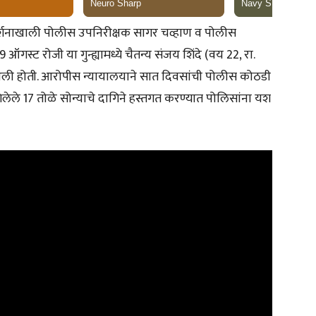
्गदर्शनाखाली पोलीस उपनिरीक्षक सागर चव्हाण व पोलीस
 ऑगस्ट रोजी या गुन्ह्यामध्ये चैतन्य संजय शिंदे (वय 22, रा.
आली होती. आरोपीस न्यायालयाने सात दिवसांची पोलीस कोठडी
ेले 17 तोळे सोन्याचे दागिने हस्तगत करण्यात पोलिसांना यश