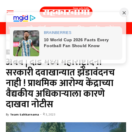
Home
पुणे
मुंबई
महाराष्ट्र
राजकीय
क्राईम
मनोरंजन
खे
Home
Previos News
Previos News
अबब | दौंड मध्ये महाराष्ट्रदिनी
सरकारी दवाखान्यात झेंडावंदनच
नाही ! प्राथमिक आरोग्य केंद्राच्या
वैद्यकीय अधिकाऱ्याला कारणे
दाखवा नोटीस
By
Team Sahkarnama
-
मे 3, 2023