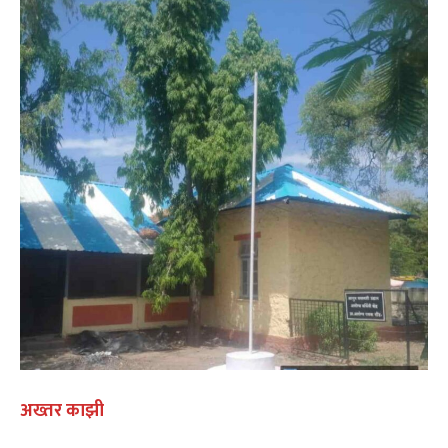
अख्तर काझी