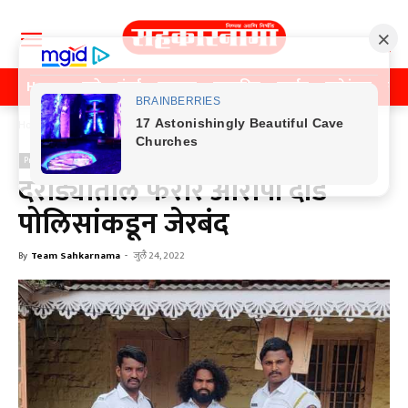
Home
पुणे
मुंबई
महाराष्ट्र
राजकीय
क्राईम
मनोरंजन
खे
Home
Previos News
Previos News
दरोड्यातील फरार आरोपी दौंड
पोलिसांकडून जेरबंद
By
Team Sahkarnama
-
जुलै 24, 2022