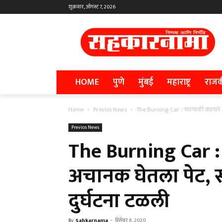
शुक्रवार, ऑगस्ट 7, 2026
HOME
पुणे
मुंबई
महाराष्ट्र
राज
Home
Previos News
The Burning Car : चारचाकी वाहनाने अच
Previos News
The Burning Car :
अचानक घेतला पेट, स
दुर्घटना टळली
By
Sahkarnama
-
डिसेंबर 8, 2020