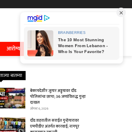
आरोग्य
ताज्या बातम्या
बेकायदेशीर जुगार अड्ड्यावर दौंड
पोलिसांचा छापा; 36 जणांविरुद्ध गुन्हा
दाखल
ऑगस्ट 6, 2026
दौंड शहरातील सराईत गुन्हेगारावर
एमपीडीए अंतर्गत कारवाई; नागपूर