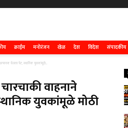
कीय
क्राईम
मनोरंजन
खेळ
देश
विदेश
संपादकीय
ानक घेतला पेट, स्थानिक युवकांमूळे...
 चारचाकी वाहनाने
्थानिक युवकांमूळे मोठी