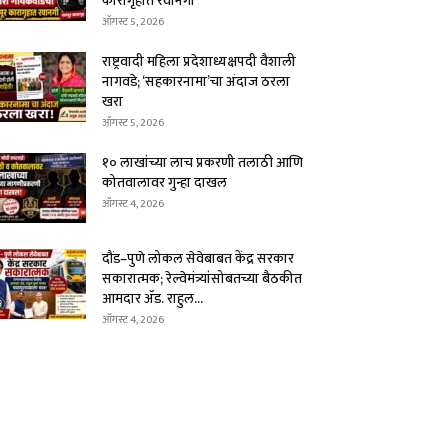
कारागृहात रवानगी
ऑगस्ट 5, 2026
राष्ट्रवादी महिला प्रदेशाध्यक्षपदी वैशाली
नागवडे; ‘सहकारनामा’चा अंदाज ठरला
खरा
ऑगस्ट 5, 2026
१० लाखांच्या लाच प्रकरणी तलाठी आणि
कोतवालावर गुन्हा दाखल
ऑगस्ट 4, 2026
दौंड–पुणे लोकल सेवेबाबत केंद्र सरकार
सकारात्मक; रेल्वेमंत्र्यांसोबतच्या बैठकीत
आमदार ॲड. राहुल...
ऑगस्ट 4, 2026