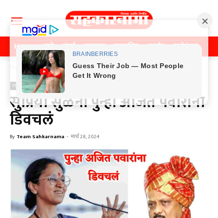
Home
पुणे
मुंबई
महाराष्ट्र
राजकीय
क्राईम
मनोरंजन
खे
Home
राजकीय
राजकीय
सुप्रिया सुळेंनी पुन्हा अजित पवारांना
डिवचलं
By
Team Sahkarnama
-
मार्च 28, 2024