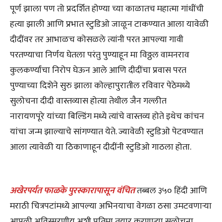
पूर्ण झाला पण तो प्रदर्शित होण्या च्या काळातच महात्मा गांधींची
हत्या झाली आणि प्रभात स्टुडिओ जाळून टाकण्यात आला यावेळी
दीदींवर तर आभाळच कोसळले त्यांनी परत आपल्या गावी
परतण्याचा निर्णय घेतला परंतु पुण्याहून मा विठ्ठल वामनराव
कुलकर्ण्यांचा निरोप घेऊन आले आणि दीदींचा प्रवास परत
पुण्याच्या दिशेने सुरु झाला कोल्हापुरातील रविवार पेठेमध्ये
सुलोचना दीदी वास्तव्यास होत्या तेथील जैन गल्लीत
नारायणपूरे यांच्या बिल्डिंग मध्ये त्यांचे वास्तव्य होते इथेच कांचन
यांचा जन्म झाल्याचे सांगण्यात येते. ज्यावेळी स्टुडिओ पेटवण्यात
आला त्यावेळी या ठिकाणाहून दीदींनी स्टुडिओ गाठला होता.
अखेरपर्यंत फाळके पुरस्कारापासून वंचित
तब्बल ३५० हिंदी आणि
मराठी चित्रपटांमध्ये आपल्या अभिनयाचा वेगळा ठसा उमटवणाऱ्या
आपली अविस्मरणीय अशी प्रतिमा तयार करणाऱ्या सुलोचना