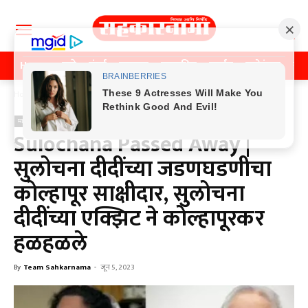
Home
पुणे
मुंबई
महाराष्ट्र
राजकीय
क्राईम
मनोरंजन
खे
Home
महाराष्ट्र
महाराष्ट्र
Sulochana Passed Away |
सुलोचना दीदींच्या जडणघडणीचा
कोल्हापूर साक्षीदार, सुलोचना
दीदींच्या एक्झिट ने कोल्हापूरकर
हळहळले
By
Team Sahkarnama
-
जून 5, 2023