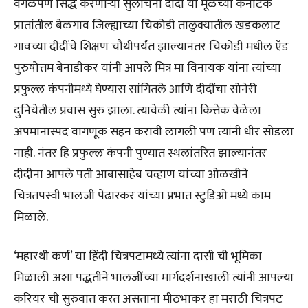
वेगळेपण सिद्ध करणाऱ्या सुलोचना दीदी या मूळच्या कर्नाटक
प्रातांतील बेळगाव जिल्ह्याच्या चिकोडी तालुक्यातील खडकलाट
गावच्या दीदींचे शिक्षण चौथीपर्यंत झाल्यानंतर चिकोडी मधील ऍड
पुरुषोत्तम बेनाडीकर यांनी आपले मित्र मा विनायक यांना त्यांच्या
प्रफुल्ल कंपनीमध्ये घेण्यास सांगितले आणि दीदींचा सोनेरी
दुनियेतील प्रवास सुरु झाला. त्यावेळी त्यांना कित्तेक वेळेला
अपमानास्पद वागणूक सहन करावी लागली पण त्यांनी धीर सोडला
नाही. नंतर हि प्रफुल्ल कंपनी पुण्यात स्थलांतरित झाल्यानंतर
दीदीना आपले पती आबासाहेब चव्हाण यांच्या ओळखीने
चित्रतपस्वी भालजी पेंढारकर यांच्या प्रभात स्टुडिओ मध्ये काम
मिळाले.
‘महारथी कर्ण’ या हिंदी चित्रपटामध्ये त्यांना दासी ची भूमिका
मिळाली अशा पद्धतीने भालजींच्या मार्गदर्शनाखाली त्यांनी आपल्या
करियर ची सुरुवात करत असताना मीठभाकर हा मराठी चित्रपट