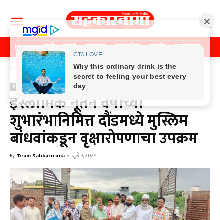
Home
पुणे
मुंबई
महाराष्ट्र
राजकीय
क्राईम
मनोरंजन
खे
Home
Previos News
Previos News
इस्लामिक नूतन वर्षाच्या
शुभारंभानिमित्त दौंडमध्ये मुस्लिम
बांधवांकडून वृक्षारोपणाचा उपक्रम
By
Team Sahkarnama
-
जुलै 9, 2024