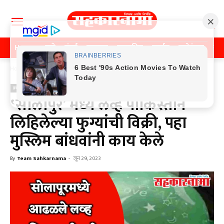
Home
पुणे
मुंबई
महाराष्ट्र
राजकीय
क्राईम
मनोरंजन
खे
Home
क्राईम
क्राईम
‛सोलापुर’ मध्ये लव्ह पाकिस्तान
लिहिलेल्या फुग्यांची विक्री, पहा
मुस्लिम बांधवांनी काय केले
By
Team Sahkarnama
-
जून 29, 2023